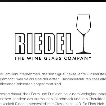
hes Familienunternehmen, das seit 1756 für exzellente Glasherstel
emacht, weil sie als eine der ersten Glasmanufakturen spezielle 
schiedener Rebsorten abgestimmt sind.
basiert darauf, dass Form und Funktion bei einem Weinglas untre
aussehen, sondern das Aroma, den Geschmack und den Charakter 
wickelt Riedel unterschiedliche Glasserien – z. B. für Pinot Noir,