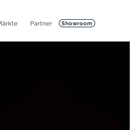
Märkte
Partner
Showroom
koladenmarke
ndären Figur