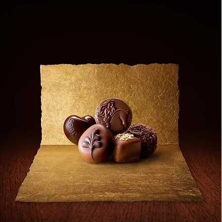
lige des 11.
ihrem langen
um gegen die
, wählte den
alinen von
en. Der Name
nz und einer
onym für den
rden und hat
s von Godiva
folgt nach
werpunkt auf
zieht nur die
jedem Bissen
.